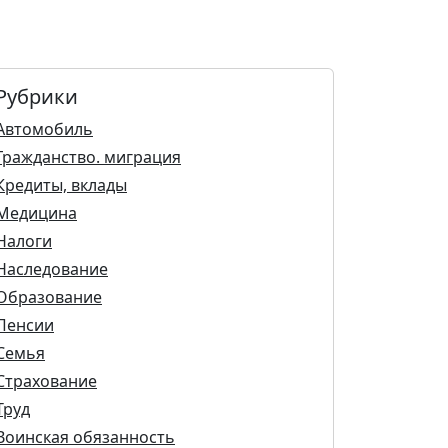
Рубрики
Автомобиль
Гражданство. миграция
Кредиты, вклады
Медицина
Налоги
Наследование
Образование
Пенсии
Семья
Страхование
Труд
Воинская обязанность