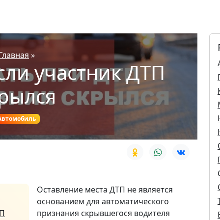
Главная
»
если участник ДТП
рылся
Автомобиль
Оставление места ДТП не является
основанием для автоматического
ТП
признания скрывшегося водителя